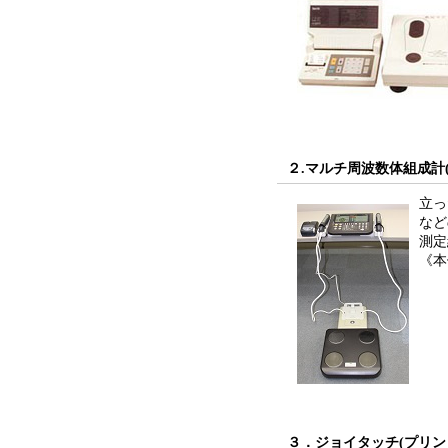
２.マルチ周波数体組成計(
立っ
など
測定
《本
３．ジョイタッチ(プリント