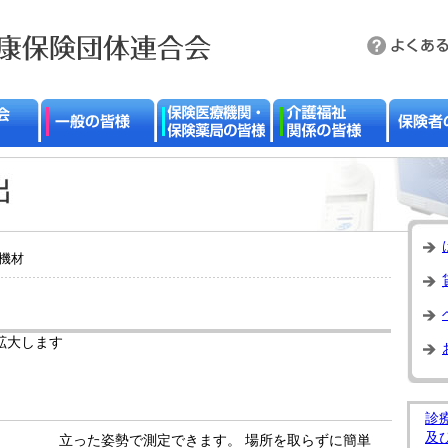
出機材
拡大します
診
及
立った姿勢で測定できます。 場所を取らずに簡単