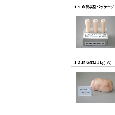
１１.血管模型パッケージ（
１２.脂肪模型１kg(1台)