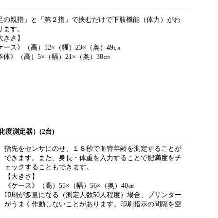
足の親指」と「第２指」で挟むだけで下肢機能（体力）がわ
ります。
大きさ】
ケース》（高）12×（幅）23×（奥）49㎝
本体》（高）5×（幅）21×（奥）38㎝
化度測定器）(2台)
指先をセンサにのせ、１８秒で血管年齢を測定することが
できます。また、身長・体重を入力することで肥満度をチ
ェックすることもできます。
【大きさ】
《ケース》（高）55×（幅）56×（奥）40㎝
印刷が多量になる（測定人数50人程度）場合、プリンター
がうまく作動しないことがあります。印刷指示の間隔を空