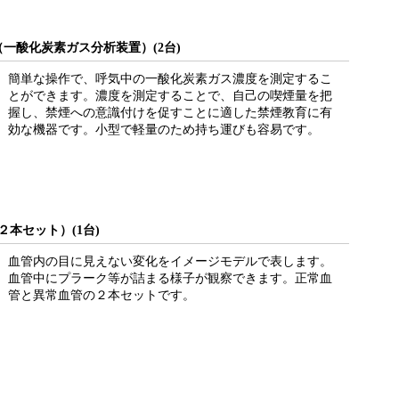
（一酸化炭素ガス分析装置）(2台)
簡単な操作で、呼気中の一酸化炭素ガス濃度を測定するこ
とができます。濃度を測定することで、自己の喫煙量を把
握し、禁煙への意識付けを促すことに適した禁煙教育に有
効な機器です。小型で軽量のため持ち運びも容易です。
２本セット）(1台)
血管内の目に見えない変化をイメージモデルで表します。
血管中にプラーク等が詰まる様子が観察できます。正常血
管と異常血管の２本セットです。