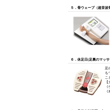
５．骨ウェーブ（超音波骨
６．休足日(足裏のマッサー
足
も
こ
【
《
《