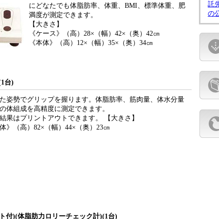
託
にどなたでも体脂肪率、体重、BMI、標準体重、肥
の
満度が測定できます。
【大きさ】
《ケース》（高）28×（幅）42×（奥）42㎝
《本体》（高）12×（幅）35×（奥）34㎝
1台)
た姿勢でグリップを握ります。体脂肪率、筋肉量、体水分量
の体組成を高精度に測定できます。
結果はプリントアウトできます。 【大きさ】
体》（高）82×（幅）44×（奥）23㎝
付)(体脂肪力ロリーチェック計)(1台)