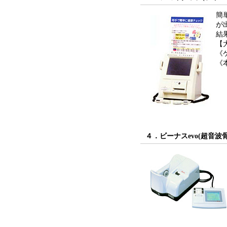
簡
が
結
【
《
《
４．ビーナスevo(超音波骨