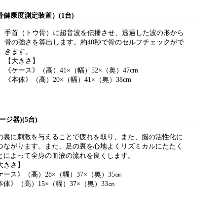
健康度測定装置）(1台)
手首（トウ骨）に超音波を伝播させ、透過した波の形から
骨の強さを算出します。約40秒で骨のセルフチェックがで
きます。
【大きさ】
《ケース》（高）41×（幅）52×（奥）47cm
《本体》（高）20×（幅）41×（奥）38cm
ジ器)(5台)
の裏に刺激を与えることで疲れを取り、また、脳の活性化に
つながります。また、足の裏を心地よくリズミカルにたたく
とによって全身の血液の流れを良くします。
大きさ】
ケース》（高）28×（幅）37×（奥）35㎝
本体》（高）15×（幅）37×（奥）33㎝