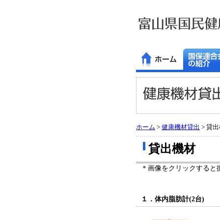
ホーム
>
健康機材貸出
> 貸
貸出機材
＊画像をクリックすると
１．体内脂肪計(2台)