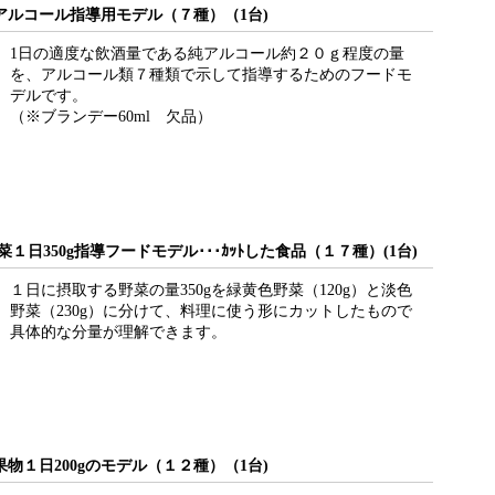
アルコール指導用モデル（７種）（1台)
1日の適度な飲酒量である純アルコール約２０ｇ程度の量
を、アルコール類７種類で示して指導するためのフードモ
デルです。
（※ブランデー60ml 欠品）
１日350g指導フードモデル･･･ｶｯﾄした食品（１７種）(1台)
１日に摂取する野菜の量350gを緑黄色野菜（120g）と淡色
野菜（230g）に分けて、料理に使う形にカットしたもので
具体的な分量が理解できます。
物１日200gのモデル（１２種）（1台)