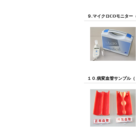
９.マイクロCOモニター
１０.病変血管サンプル（