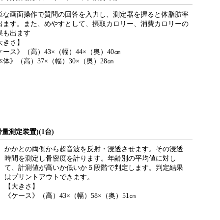
単な画面操作で質問の回答を入力し、測定器を握ると体脂肪率
出ます。また、めやすとして、摂取カロリー、消費カロリーの
果も出ます
大きさ】
ケース》（高）43×（幅）44×（奥）40㎝
本体》（高）37×（幅）30×（奥）28㎝
量測定装置)(1台)
かかとの両側から超音波を反射・浸透させます。その浸透
時間を測定し骨密度を計ります。年齢別の平均値に対し
て、計測値が高いか低いか５段階で判定します。判定結果
はプリントアウトできます。
【大きさ】
《ケース》（高）43×（幅）58×（奥）51㎝