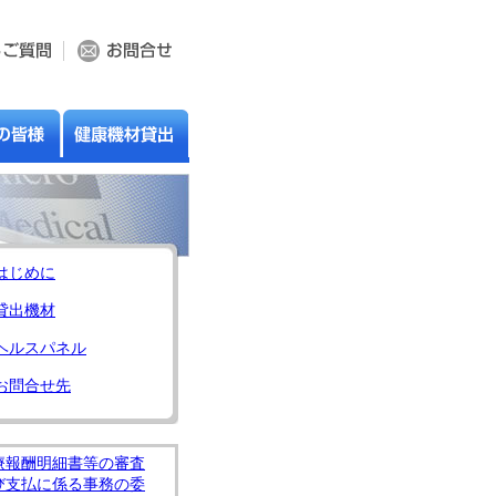
はじめに
貸出機材
ヘルスパネル
お問合せ先
療報酬明細書等の審査
び支払に係る事務の委