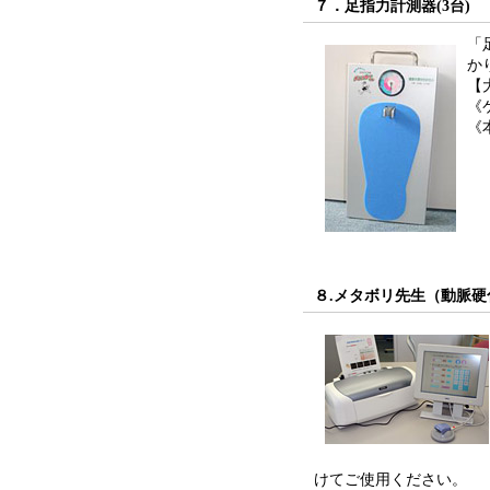
７．足指力計測器(3台)
「
か
【
《
《
８.メタボリ先生（動脈硬
けてご使用ください。