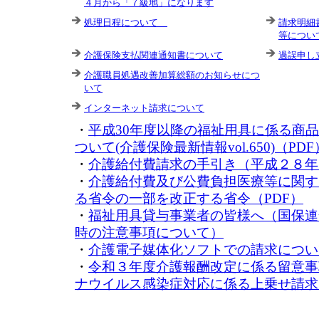
４月から「７級地」になります
処理日程について
請求明細
等につい
介護保険支払関連通知書について
過誤申し
介護職員処遇改善加算総額のお知らせにつ
いて
インターネット請求について
・
平成30年度以降の福祉用具に係る商
ついて(介護保険最新情報vol.650)（PDF
・
介護給付費請求の手引き（平成２８年
・
介護給付費及び公費負担医療等に関す
る省令の一部を改正する省令（PDF）
・
福祉用具貸与事業者の皆様へ（国保連
時の注意事項について）
・
介護電子媒体化ソフトでの請求につい
・
令和３年度介護報酬改定に係る留意事
ナウイルス感染症対応に係る上乗せ請求