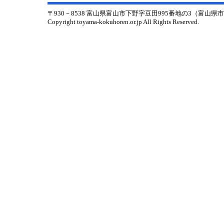
〒930－8538 富山県富山市下野字豆田995番地の3（富山
Copyright toyama-kokuhoren.or.jp All Rights Reserved.