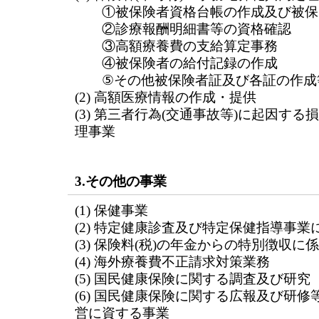
①被保険者資格台帳の作成及び被保
②診療報酬明細書等の資格確認
③高額療養費の支給算定事務
④被保険者の給付記録の作成
⑤その他被保険者証及び各証の作成
(2) 高額医療情報の作成・提供
(3) 第三者行為(交通事故等)に起因す
理事業
3.その他の事業
(1) 保健事業
(2) 特定健康診査及び特定保健指導事業
(3) 保険料(税)の年金からの特別徴収に
(4) 海外療養費不正請求対策業務
(5) 国民健康保険に関する調査及び研究
(6) 国民健康保険に関する広報及び研
営に資する事業